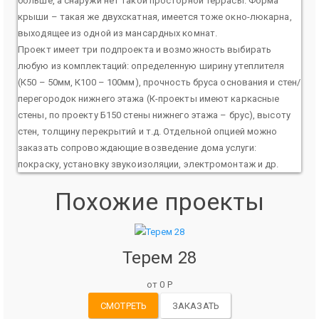
больше, а снаружи нет такой просторной террасы. Форма
крыши – такая же двухскатная, имеется тоже окно-люкарна,
выходящее из одной из мансардных комнат.
Проект имеет три подпроекта и возможность выбирать
любую из комплектаций: определенную ширину утеплителя
(К50 – 50мм, К100 – 100мм), прочность бруса основания и стен/
перегородок нижнего этажа (К-проекты имеют каркасные
стены, по проекту Б150 стены нижнего этажа – брус), высоту
стен, толщину перекрытий и т.д. Отдельной опцией можно
заказать сопровождающие возведение дома услуги:
покраску, установку звукоизоляции, электромонтаж и др.
Похожие проекты
Терем 28
от 0 Р
СМОТРЕТЬ
ЗАКАЗАТЬ