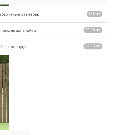
2
3х6 m
абаритные размеры:
2
20.00 m
лощадь застройки:
2
17.93 m
бщая площадь: