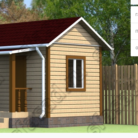
Г
П
О