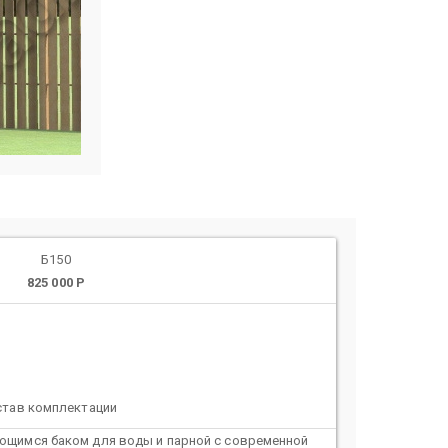
Б150
825 000 Р
став комплектации
ающимся баком для воды и парной с современной