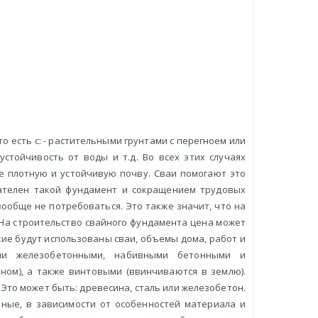
о есть с: - растительными грунтами с перегноем или
устойчивость от воды и т.д. Во всех этих случаях
е плотную и устойчивую почву. Сваи помогают это
кателен такой фундамент и сокращением трудовых
ообще не потребоваться. Это также значит, что на
На строительство свайного фундамента цена может
акие будут использованы сваи, объемы дома, работ и
ыми железобетонными, набивными бетонными и
ном), а также винтовыми (ввинчиваются в землю).
. Это может быть: древесина, сталь или железобетон.
зные, в зависимости от особенностей материала и