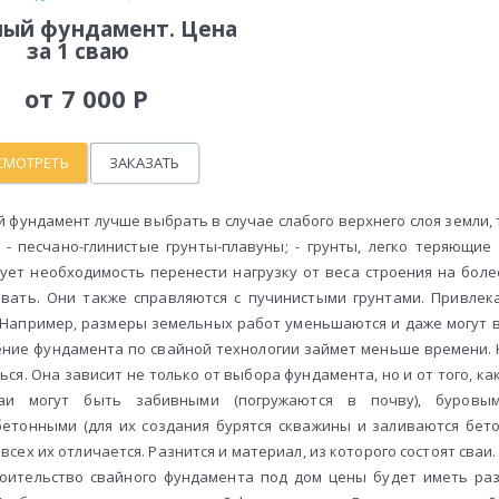
ный фундамент. Цена
за 1 сваю
от 7 000 Р
СМОТРЕТЬ
ЗАКАЗАТЬ
 фундамент лучше выбрать в случае слабого верхнего слоя земли, т
 - песчано-глинистые грунты-плавуны; - грунты, легко теряющие 
ует необходимость перенести нагрузку от веса строения на боле
вать. Они также справляются с пучинистыми грунтами. Привле
 Например, размеры земельных работ уменьшаются и даже могут в
ние фундамента по свайной технологии займет меньше времени. 
ься. Она зависит не только от выбора фундамента, но и от того, к
ваи могут быть забивными (погружаются в почву), буров
етонными (для их создания бурятся скважины и заливаются бето
всех их отличается. Разнится и материал, из которого состоят сваи
роительство свайного фундамента под дом цены будет иметь ра