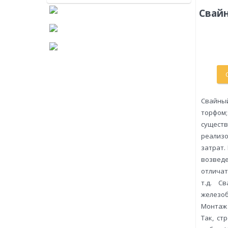
Свай
Свайный
торфом;
существ
реализо
затрат.
возведе
отличат
т.д. С
железоб
Монтаж 
Так, ст